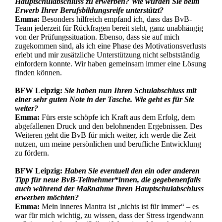
Hauptschulabschluss zu erwerben? Wie wurden Sie beim
Erwerb Ihrer Berufsbildungsreife unterstützt?
Emma:
Besonders hilfreich empfand ich, dass das BvB-
Team jederzeit für Rückfragen bereit steht, ganz unabhängig
von der Prüfungssituation. Ebenso, dass sie auf mich
zugekommen sind, als ich eine Phase des Motivationsverlusts
erlebt und mir zusätzliche Unterstützung nicht selbstständig
einfordern konnte. Wir haben gemeinsam immer eine Lösung
finden können.
BFW Leipzig:
Sie haben nun Ihren Schulabschluss mit
einer sehr guten Note in der Tasche. Wie geht es für Sie
weiter?
Emma:
Fürs erste schöpfe ich Kraft aus dem Erfolg, dem
abgefallenen Druck und den belohnenden Ergebnissen. Des
Weiteren geht die BvB für mich weiter, ich werde die Zeit
nutzen, um meine persönlichen und berufliche Entwicklung
zu fördern.
BFW Leipzig:
Haben Sie eventuell den ein oder anderen
Tipp für neue BvB-Teilnehmer*innen, die gegebenenfalls
auch während der Maßnahme ihren Hauptschulabschluss
erwerben möchten?
Emma:
Mein inneres Mantra ist „nichts ist für immer“ – es
war für mich wichtig, zu wissen, dass der Stress irgendwann