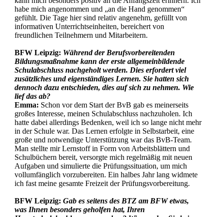
kann mich besonders positiv an die Anfangszeit erinnern. Ich
habe mich angenommen und „an die Hand genommen“
gefühlt. Die Tage hier sind relativ angenehm, gefüllt von
informativen Unterrichtseinheiten, bereichert von
freundlichen Teilnehmern und Mitarbeitern.
BFW Leipzig:
Während der Berufsvorbereitenden
Bildungsmaßnahme kann der erste allgemeinbildende
Schulabschluss nachgeholt werden. Dies erfordert viel
zusätzliches und eigenständiges Lernen. Sie hatten sich
dennoch dazu entschieden, dies auf sich zu nehmen. Wie
lief das ab?
Emma:
Schon vor dem Start der BvB gab es meinerseits
großes Interesse, meinen Schulabschluss nachzuholen. Ich
hatte dabei allerdings Bedenken, weil ich so lange nicht mehr
in der Schule war. Das Lernen erfolgte in Selbstarbeit, eine
große und notwendige Unterstützung war das BvB-Team.
Man stellte mir Lernstoff in Form von Arbeitsblättern und
Schulbüchern bereit, versorgte mich regelmäßig mit neuen
Aufgaben und simulierte die Prüfungssituation, um mich
vollumfänglich vorzubereiten. Ein halbes Jahr lang widmete
ich fast meine gesamte Freizeit der Prüfungsvorbereitung.
BFW Leipzig:
Gab es seitens des BTZ am BFW etwas,
was Ihnen besonders geholfen hat, Ihren