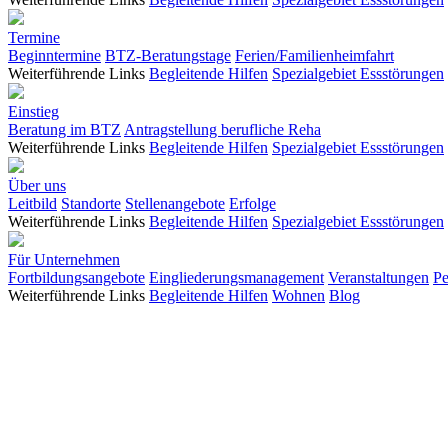
Termine
Beginntermine
BTZ-Beratungstage
Ferien/Familienheimfahrt
Weiterführende Links
Begleitende Hilfen
Spezialgebiet Essstörungen
Einstieg
Beratung im BTZ
Antragstellung berufliche Reha
Weiterführende Links
Begleitende Hilfen
Spezialgebiet Essstörungen
Über uns
Leitbild
Standorte
Stellenangebote
Erfolge
Weiterführende Links
Begleitende Hilfen
Spezialgebiet Essstörungen
Für Unternehmen
Fortbildungsangebote
Eingliederungsmanagement
Veranstaltungen
Pe
Weiterführende Links
Begleitende Hilfen
Wohnen
Blog