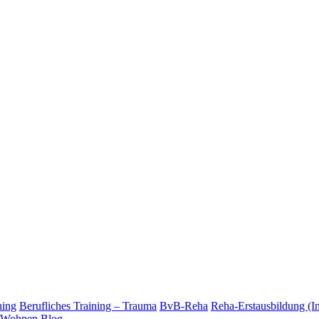
ning
Berufliches Training – Trauma
BvB-Reha
Reha-Erstausbildung (I
Wohnen
Blog