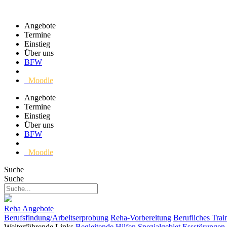
Angebote
Termine
Einstieg
Über uns
BFW
Moodle
Angebote
Termine
Einstieg
Über uns
BFW
Moodle
Suche
Suche
Reha Angebote
Berufsfindung/Arbeitserprobung
Reha-Vorbereitung
Berufliches Trai
Weiterführende Links
Begleitende Hilfen
Spezialgebiet Essstörungen