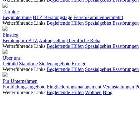
Termine
Beginntermine
BTZ-Beratungstage
Ferien/Familienheimfahrt
Weiterführende Links
Begleitende Hilfen
Spezialgebiet Essstörungen
Einstieg
Beratung im BTZ
Antragstellung berufliche Reha
Weiterführende Links
Begleitende Hilfen
Spezialgebiet Essstörungen
Über uns
Leitbild
Standorte
Stellenangebote
Erfolge
Weiterführende Links
Begleitende Hilfen
Spezialgebiet Essstörungen
Für Unternehmen
Fortbildungsangebote
Eingliederungsmanagement
Veranstaltungen
Pe
Weiterführende Links
Begleitende Hilfen
Wohnen
Blog