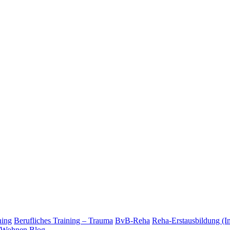
ning
Berufliches Training – Trauma
BvB-Reha
Reha-Erstausbildung (I
Wohnen
Blog