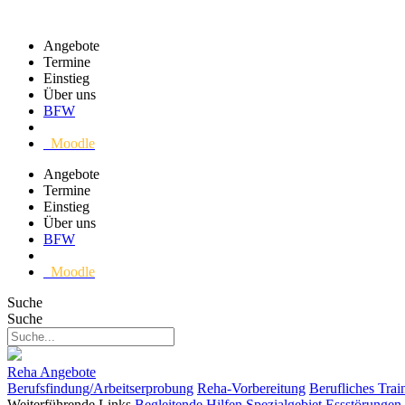
Angebote
Termine
Einstieg
Über uns
BFW
Moodle
Angebote
Termine
Einstieg
Über uns
BFW
Moodle
Suche
Suche
Reha Angebote
Berufsfindung/Arbeitserprobung
Reha-Vorbereitung
Berufliches Trai
Weiterführende Links
Begleitende Hilfen
Spezialgebiet Essstörungen