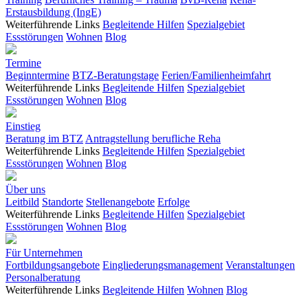
Erstausbildung (IngE)
Weiterführende Links
Begleitende Hilfen
Spezialgebiet
Essstörungen
Wohnen
Blog
Termine
Beginntermine
BTZ-Beratungstage
Ferien/Familienheimfahrt
Weiterführende Links
Begleitende Hilfen
Spezialgebiet
Essstörungen
Wohnen
Blog
Einstieg
Beratung im BTZ
Antragstellung berufliche Reha
Weiterführende Links
Begleitende Hilfen
Spezialgebiet
Essstörungen
Wohnen
Blog
Über uns
Leitbild
Standorte
Stellenangebote
Erfolge
Weiterführende Links
Begleitende Hilfen
Spezialgebiet
Essstörungen
Wohnen
Blog
Für Unternehmen
Fortbildungsangebote
Eingliederungsmanagement
Veranstaltungen
Personalberatung
Weiterführende Links
Begleitende Hilfen
Wohnen
Blog