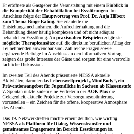
Er eröffnete als Gastgeber die Veranstaltung mit einem
Einblick in
die Komplexität der Rehabilitation bei Essstörungen
. Im
Anschluss folgte der
Hauptvortrag von
Prof. Dr. Anja Hilbert
zum Thema Binge Eating
. Sie erläuterte die
Entstehungsmechanismen, die Aufrechterhaltung und die
Behandlung dieser häufig komplexen und oft nicht adäquat
behandelten Essstörung. An
praxisnahen Beispielen
zeigte sie
mögliche Therapieansätze
auf, die direkt im beruflichen Alltag der
Teilnehmenden anwendbar sind. Zahlreiche Fragen sowie
ergänzende Beiträge im Anschluss an den informativen Vortrag
zeigten das große Interesse der Gäste und sorgten für eine wertvolle
fachliche Diskussion.
Im zweiten Teil des Abends präsentierte NESSA aktuelle
Aktivitäten, darunter das
Lebensweltprojekt „MindBody“, ein
Präventionsangebot für Jugendliche in Sachsen ab Klassenstufe
7
. Spontan nutzte zudem eine Vertreterin der
AOK Plus
die
Gelegenheit, aktuelle Projekte zur Versorgungsoptimierung
vorzustellen – ein Zeichen für die offene, kooperative Atmosphäre
des Abends.
Das 19. Netzwerktreffen machte erneut deutlich, wie wichtig
NESSA als Plattform für Dialog, Wissenstransfer und
gemeinsames Engagement im Bereich Essstörungen
ist.